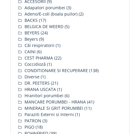
ACCESORII
(9)
Adapatori porumbei
(3)
Adeno/E-coli (boala puilor)
(2)
BACKS
(17)
BELGICA DE WEERD
(5)
BEYERS
(24)
Beyers
(9)
Căi respiratorii
(1)
CAINI
(6)
CEST PHARMA
(22)
Coccidioză
(1)
CONDITIONARE SI RECUPERARE
(138)
Diverse
(1)
DR. PEETERS
(21)
HRANA USCATA
(1)
Hranitori porumbei
(6)
MANCARE PORUMBEI - HRANA
(41)
MINERALE SI GRIT PORUMBEI
(11)
Paraziti Externi si Interni
(1)
PATRON
(3)
PIGO
(18)
ROHNFRIED
(39)