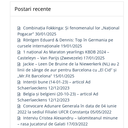
Postari recente
Combinația Fokkinga: Și fenomenalul lor „Național
Pogacar”
30/01/2025
Röntgen Eduard & Dennis: Top în Germania pe
cursele internaționale
19/01/2025
1 național As Maraton yearlings KBDB 2024 –
Casteleyn – Van Parijs (Zwevezele)
17/01/2025
Jackie – Leen De Bruine de la Niewerkerk (NL) au 2
linii de sânge de aur pentru Barcelona cu „El Cid” și
„Mr.Fit Barcelona”
15/01/2025
Intenții bune (14-01-23) – articol Ad
Schaerlaeckens
12/12/2023
Belgia și belgieni (20-10-23) – articol Ad
Schaerlaeckens
12/12/2023
Convocare Adunare Generala în data de 04 iunie
2022 la sediul Filialei UFCR Constanța
05/05/2022
Interviu Cristea Alexandru – Ialomiteanul minune
– rasa Jucatorul de Galati
17/03/2022