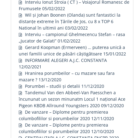
Interviu Ionut Stroia ( CT ) – Voiajorul Romanesc de
Frumusete
05/02/2022
Wil și Johan Boonen (Olanda) sunt fantastici la
distanțe extreme în Țările de Jos, cu 8 x TOP 6
National în ultimii ani
03/02/2022
Interviu – campionul Ghelmecencu Stefan – rasa
„Jucator de Galati”
01/02/2022
Gerard Koopman (Ermerveen) … puterea unică a
unei familii unice de păsări câștigătoare
15/01/2022
INFORMARE ALEGERI A.J.C. CONSTANTA
12/02/2021
Hranirea porumbeilor – cu mazare sau fara
mazare ?
13/12/2020
Porumbei – studii și detalii
11/12/2020
Tandemul Van den Abbeel-Van Paesschen a
încununat un sezon minunatm Locul 1 național Ace
Pigeon KBDB Allround Youngsters 2020
09/12/2020
De vanzare – Diplome pentru premierea
columbofililor si porumbeilor 2020
12/11/2020
De vanzare – Diplome pentru premierea
columbofililor si porumbeilor 2020
12/10/2020
CENTRALIZARI A.J.C. CONSTANTA FNCPR 2020