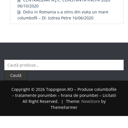
06/10/2020
Doliu in Romania s-a stins din viata un mare
columbofil – Dl. Izdrea Petre
16/06/2020
Caută
după:
Caută
Copyright © 2026 Toppigeon.RO – Produse columbofile
– tratamente porumbei – hrana de porumbei – Licitatii
All Right Reserved.
|
Theme:
NewStore
by
ThemeFarmer