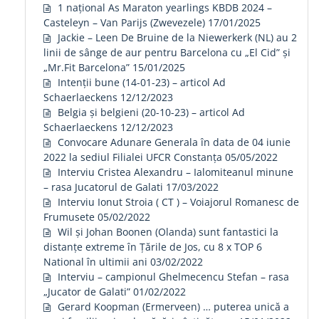
1 național As Maraton yearlings KBDB 2024 –
Casteleyn – Van Parijs (Zwevezele)
17/01/2025
Jackie – Leen De Bruine de la Niewerkerk (NL) au 2
linii de sânge de aur pentru Barcelona cu „El Cid” și
„Mr.Fit Barcelona”
15/01/2025
Intenții bune (14-01-23) – articol Ad
Schaerlaeckens
12/12/2023
Belgia și belgieni (20-10-23) – articol Ad
Schaerlaeckens
12/12/2023
Convocare Adunare Generala în data de 04 iunie
2022 la sediul Filialei UFCR Constanța
05/05/2022
Interviu Cristea Alexandru – Ialomiteanul minune
– rasa Jucatorul de Galati
17/03/2022
Interviu Ionut Stroia ( CT ) – Voiajorul Romanesc de
Frumusete
05/02/2022
Wil și Johan Boonen (Olanda) sunt fantastici la
distanțe extreme în Țările de Jos, cu 8 x TOP 6
National în ultimii ani
03/02/2022
Interviu – campionul Ghelmecencu Stefan – rasa
„Jucator de Galati”
01/02/2022
Gerard Koopman (Ermerveen) … puterea unică a