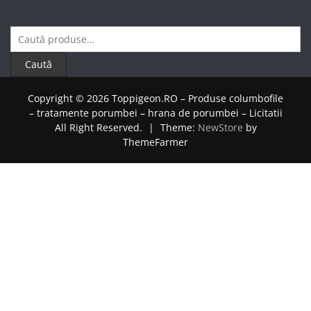
Caută
după:
Caută
Copyright © 2026 Toppigeon.RO – Produse columbofile
– tratamente porumbei – hrana de porumbei – Licitatii
All Right Reserved.
|
Theme:
NewStore
by
ThemeFarmer