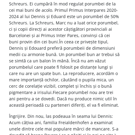
Schreurs. Ei cumpără în mod regulat porumbei de la
cei mai buni de acolo. Primul Primus Interpares 2020-
2024 al lui Dennis și Eduard este un porumbel de 50%
Schreurs. La Schreurs, Marc nu a luat orice porumbel,
ci și copii direcți ai acestor câștigători provinciali ai
Barcelonei și ai Primus Inter Pares, convinși că cei
buni provin din cei buni.În ceea ce privește tipul,
Dennis și Edouard preferă porumbeii de dimensiuni
medii cu armonie bună. Un porumbel bun ar trebui să
se simtă ca un balon în mână. Încă nu am văzut
porumbelul care poate fi folosit pe distanțe lungi și
care nu are un spate bun. La reproducere, acordăm o
mare importanță ochilor, căutând o pupila mica, un
cerc de corelație vizibil, complet și închis și o bună
pigmentare a irisului.Fiecare porumbel nou are trei
ani pentru a se dovedi. Dacă nu produce nimic util în
această perioadă cu parteneri diferiți, el va fi eliminat.
Îngrijire. Din nou, las podeaua în seama lui Dennis:
Acum câțiva ani, familia Freialdenhofen a examinat
unele dintre cele mai populare mărci de mancare. S-a