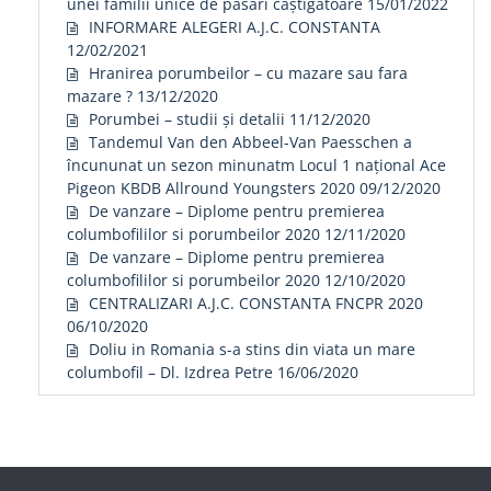
unei familii unice de păsări câștigătoare
15/01/2022
INFORMARE ALEGERI A.J.C. CONSTANTA
12/02/2021
Hranirea porumbeilor – cu mazare sau fara
mazare ?
13/12/2020
Porumbei – studii și detalii
11/12/2020
Tandemul Van den Abbeel-Van Paesschen a
încununat un sezon minunatm Locul 1 național Ace
Pigeon KBDB Allround Youngsters 2020
09/12/2020
De vanzare – Diplome pentru premierea
columbofililor si porumbeilor 2020
12/11/2020
De vanzare – Diplome pentru premierea
columbofililor si porumbeilor 2020
12/10/2020
CENTRALIZARI A.J.C. CONSTANTA FNCPR 2020
06/10/2020
Doliu in Romania s-a stins din viata un mare
columbofil – Dl. Izdrea Petre
16/06/2020