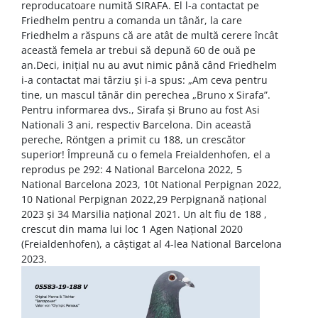
reproducatoare numită SIRAFA. El l-a contactat pe
Friedhelm pentru a comanda un tânăr, la care
Friedhelm a răspuns că are atât de multă cerere încât
această femela ar trebui să depună 60 de ouă pe
an.Deci, inițial nu au avut nimic până când Friedhelm
i-a contactat mai târziu și i-a spus: „Am ceva pentru
tine, un mascul tânăr din perechea „Bruno x Sirafa”.
Pentru informarea dvs., Sirafa și Bruno au fost Asi
Nationali 3 ani, respectiv Barcelona. Din această
pereche, Röntgen a primit cu 188, un crescător
superior! Împreună cu o femela Freialdenhofen, el a
reprodus pe 292: 4 National Barcelona 2022, 5
National Barcelona 2023, 10t National Perpignan 2022,
10 National Perpignan 2022,29 Perpignană național
2023 și 34 Marsilia național 2021. Un alt fiu de 188 ,
crescut din mama lui loc 1 Agen Național 2020
(Freialdenhofen), a câștigat al 4-lea National Barcelona
2023.