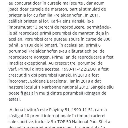
au concurat doar în cursele mai scurte , dar acum
joacă doar cursele de maraton, parțial stimulați de
prietenia lor cu familia Freialdenhofen. În 2011,
celălalt prieten al lor, Karl-Heinz Kanski, le-a
împrumutat 13 perechi de reproducere, permițându-
le să reproducă primii porumbei de maraton deja în
acel an. Porumbei care puteau zbura în curse de 800
până la 1100 de kilometri. În același an, primii 6
porumbei Freialdenhofen s-au alăturat echipei de
reproducere Röntgen. Primul an de reproducere a fost
imediat excepțional. Au crescut trei porumbei de
varf. Primul dintre acestea, 1990-11-42 ZIZOU, a fost
crescut din doi porumbei Kanski. În 2013 a fost
încoronat „Goldene Barcelona”, iar în 2018 a dat
naștere locului 1 Narbonne național 2013. Sângele său
poate fi găsit în mulți dintre porumbeii Röntgen de
astăzi.
A doua lovitură este Playboy 51, 1990-11-51, care a
câștigat 10 premii internaționale în timpul carierei
sale sportive, inclusiv 3 x TOP 50 National Pau. Și el a
devenit un reproducator excelent, iar propriul său