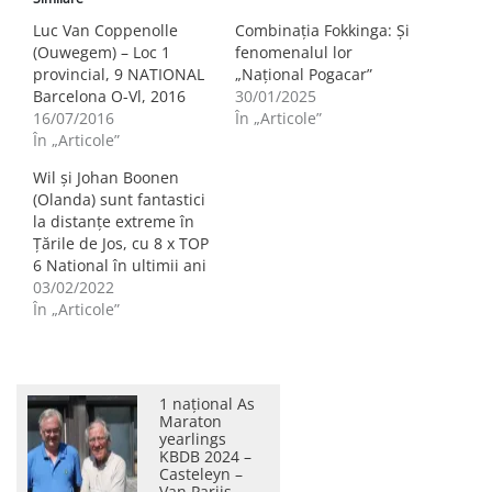
Luc Van Coppenolle
Combinația Fokkinga: Și
(Ouwegem) – Loc 1
fenomenalul lor
provincial, 9 NATIONAL
„Național Pogacar”
Barcelona O-Vl, 2016
30/01/2025
16/07/2016
În „Articole”
În „Articole”
Wil și Johan Boonen
(Olanda) sunt fantastici
la distanțe extreme în
Țările de Jos, cu 8 x TOP
6 National în ultimii ani
03/02/2022
În „Articole”
1 național As
Maraton
yearlings
KBDB 2024 –
Casteleyn –
Van Parijs