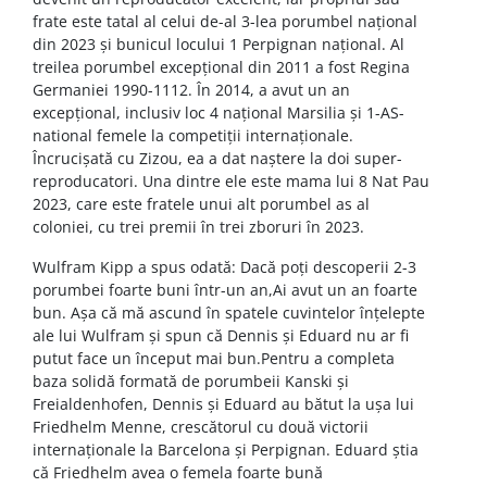
frate este tatal al celui de-al 3-lea porumbel național
din 2023 și bunicul locului 1 Perpignan național. Al
treilea porumbel excepțional din 2011 a fost Regina
Germaniei 1990-1112. În 2014, a avut un an
excepțional, inclusiv loc 4 național Marsilia și 1-AS-
national femele la competiții internaționale.
Încrucișată cu Zizou, ea a dat naștere la doi super-
reproducatori. Una dintre ele este mama lui 8 Nat Pau
2023, care este fratele unui alt porumbel as al
coloniei, cu trei premii în trei zboruri în 2023.
Wulfram Kipp a spus odată: Dacă poți descoperii 2-3
porumbei foarte buni într-un an,Ai avut un an foarte
bun. Așa că mă ascund în spatele cuvintelor înțelepte
ale lui Wulfram și spun că Dennis și Eduard nu ar fi
putut face un început mai bun.Pentru a completa
baza solidă formată de porumbeii Kanski și
Freialdenhofen, Dennis și Eduard au bătut la ușa lui
Friedhelm Menne, crescătorul cu două victorii
internaționale la Barcelona și Perpignan. Eduard știa
că Friedhelm avea o femela foarte bună