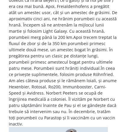
dovedit că hrana Beyers ( ce o găsiți și la noi pe site )
era cea mai bună. Apoi, Freialdenhofens a pregătit
atât un amestec usor, cât și un amestec de grăsimi. De
aproximativ cinci ani, ne hrănim porumbeii cu această
hrană. Începem să ne antrenăm la mijlocul lunii
martie și folosim Light Galaxy. Cu această hrană,
porumbeii merg până la 200 km.Apoi trecem treptat la
fluxul de zbor și de la 350 km porumbeii primesc
ultimele două mese, un amestec bogat în grăsimi. În
pregătirea pentru un clasic pe distanțe lungi,
porumbeii primesc amestecul bogat pentru ultimele
patru mese. Porumbeii sunt hrăniți individual.În ceea
ce privește suplimentele, folosim produse Röhnfried.
Am ales câteva produse și le rămânem loiali, și anume
Hexenbier, Rotosal, Ro200, Immunbooster, Carni-
Speed și Avidress. Norbert Peeters se ocupă de
îngrijirea medicală a coloniei. Îl vizităm pe Norbert cu
patru săptămâni înainte de Pau şi el se gândeşte dacă
trebuie să intervenim sau nu. În decembrie, tratăm
toți porumbeii cu Parastop și îi vaccinăm cu un vaccin
inactiv.