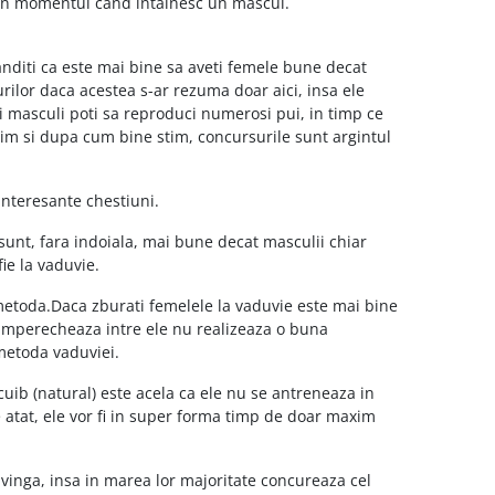
 in momentul cand intalnesc un mascul.
ganditi ca este mai bine sa aveti femele bune decat
urilor daca acestea s-ar rezuma doar aici, insa ele
i masculi poti sa reproduci numerosi pui, in timp ce
im si dupa cum bine stim, concursurile sunt argintul
interesante chestiuni.
 sunt, fara indoiala, mai bune decat masculii chiar
fie la vaduvie.
 metoda.Daca zburati femelele la vaduvie este mai bine
e imperecheaza intre ele nu realizeaza o buna
metoda vaduviei.
cuib (natural) este acela ca ele nu se antreneaza in
 atat, ele vor fi in super forma timp de doar maxim
nvinga, insa in marea lor majoritate concureaza cel