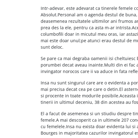
Intr-adevar, este adevarat ca tinerele femele c
Absolut.Personal am o agenda destul de buna, 
deasemenea rezultatele ultimilor ani frumos a
prea des la ele, pentru ca asta m-ar intrista.A
columbofili doar in micutul meu oras, iar asta
mai este doar unul;pe atunci erau destul de mul
sunt deloc.
Se pare ca mai degraba oamenii isi cheltuiesc 
porumbei decat aveau inainte.Multi din ei fac 
invingator norocos care ii va aduce in fata refl
Insa nu sunt singurul care are o evidenta a po
mai precisa decat cea pe care o detin.El asterne 
si procente in toate modurile posibile.Aceasta i
tinerii in ultimul deceniu, 38 din acestea au fo
El a facut de asemenea si un stiudiu despre tin
femele.A mai descoperit ca in ultimele 207 con
cu femelele.Insa nu exista doar evidenta lui si 
Bourges in majoritatea cazurilor invingatorul e