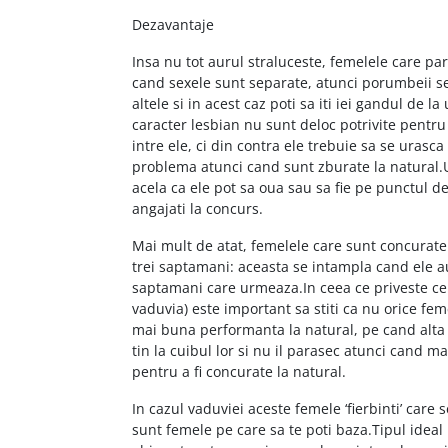
Dezavantaje
Insa nu tot aurul straluceste, femelele care par
cand sexele sunt separate, atunci porumbeii se 
altele si in acest caz poti sa iti iei gandul de 
caracter lesbian nu sunt deloc potrivite pentru 
intre ele, ci din contra ele trebuie sa se uras
problema atunci cand sunt zburate la natural.U
acela ca ele pot sa oua sau sa fie pe punctul d
angajati la concurs.
Mai mult de atat, femelele care sunt concurate
trei saptamani: aceasta se intampla cand ele a
saptamani care urmeaza.In ceea ce priveste ce
vaduvia) este important sa stiti ca nu orice fe
mai buna performanta la natural, pe cand alta
tin la cuibul lor si nu il parasec atunci cand m
pentru a fi concurate la natural.
In cazul vaduviei aceste femele ‘fierbinti’ car
sunt femele pe care sa te poti baza.Tipul ideal 