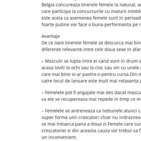
Belgia concureaza tinerele femele la natural, a
care participa la concursurile cu maturii intot
este acela ca asemenea femele sunt in perioada 
foarte putine vor face o buna performanta pe
Avantaje
De ce oare tinerele femele se descurca mai bin
diferente relevante intre cele doua sexe in afa
– Masculii se lupta intre ei cand sunt in drum s
acasa loviti la ochi sau la cioc sau vin cu une
care mai bine si-ar pastra-o pentru cursa.Din m
catre locul de lansare este mult mai relaxanta 
– Femelele pot fi angajate mai des dacat mascul
ca ele se recupereaza mai repede in timp ce ma
– Femelele se antreneaza ca nebunele atunci c
super forma unii crescatori chiar nu indraznesc
se mai intoarca pana a doua zi.Femele care sun
crescatoriei si din aceasta cauza vor trebui sa 
un inconvenient.