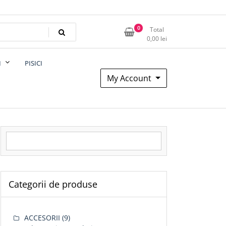
0
Total
0,00
lei
I
PISICI
My Account
Search for:
Categorii de produse
ACCESORII
(9)