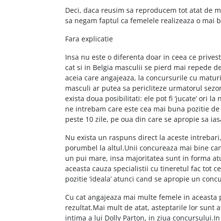
Deci, daca reusim sa reproducem tot atat de mu
sa negam faptul ca femelele realizeaza o mai b
Fara explicatie
Insa nu este o diferenta doar in ceea ce prives
cat si in Belgia masculii se pierd mai repede 
aceia care angajeaza, la concursurile cu maturi
masculi ar putea sa pericliteze urmatorul sez
exista doua posibilitati: ele pot fi ‘jucate’ ori l
ne intrebam care este cea mai buna pozitie de 
peste 10 zile, pe oua din care se apropie sa ias
Nu exista un raspuns direct la aceste intrebari
porumbel la altul.Unii concureaza mai bine cand 
un pui mare, insa majoritatea sunt in forma atu
aceasta cauza specialistii cu tineretul fac tot c
pozitie ‘ideala’ atunci cand se apropie un conc
Cu cat angajeaza mai multe femele in aceasta 
rezultat.Mai mult de atat, asteptarile lor sunt at
intima a lui Dolly Parton, in ziua concursului.I