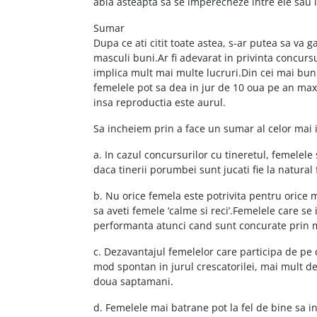
abia asteapta sa se imperecheze intre ele sau
Sumar
Dupa ce ati citit toate astea, s-ar putea sa va 
masculi buni.Ar fi adevarat in privinta concurs
implica mult mai multe lucruri.Din cei mai bun
femelele pot sa dea in jur de 10 oua pe an max
insa reproductia este aurul.
Sa incheiem prin a face un sumar al celor mai 
a. In cazul concursurilor cu tineretul, femelele
daca tinerii porumbei sunt jucati fie la natural 
b. Nu orice femela este potrivita pentru orice
sa aveti femele ‘calme si reci’.Femelele care s
performanta atunci cand sunt concurate prin 
c. Dezavantajul femelelor care participa de pe 
mod spontan in jurul crescatorilei, mai mult de
doua saptamani.
d. Femelele mai batrane pot la fel de bine sa i