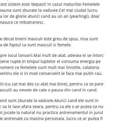
cest sistem este ‘depasit’ in cazul maturilor.Femelele
deauna sunt zburate la vaduvie.Cel mai ciudat lucru
lor de glorie atunci cand au un an (yearlingi), doar
 masura ce imbatranesc.
e decat tinerii masculi este greu de spus, insa sunt
ra de faptul ca sunt masculi si femele.
pre locul lansarii.Mai mult de atat, adesea ei se intorc
le pene rupte.In timpul luptelor ei consuma energia pe
oment ce femelele sunt mult mai linistite, calatoria
pentru ele si in mod consecvent le face mai putin rau.
ii (cu cat mai des cu atat mai bine), pentru ca se pare
sculii au nevoie de cate o pauza din cand in cand.
and sunt zburate la vaduvie.Atunci cand ele sunt in
 sa le lase afara seara, pentru ca ele s-ar putea sa nu
t jucate la natural nu practica antrenamentul in jurul
fie antrenate cu masina personala, lucru ce ar putea fi