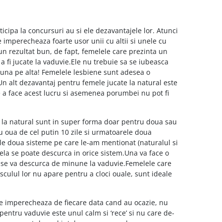
ticipa la concursuri au si ele dezavantajele lor. Atunci
imperecheaza foarte usor unii cu altii si unele cu
la un rezultat bun, de fapt, femelele care prezinta un
a fi jucate la vaduvie.Ele nu trebuie sa se iubeasca
ca una pe alta! Femelele lesbiene sunt adesea o
n alt dezavantaj pentru femele jucate la natural este
e a face acest lucru si asemenea porumbei nu pot fi
 la natural sunt in super forma doar pentru doua sau
u oua de cel putin 10 zile si urmatoarele doua
le doua sisteme pe care le-am mentionat (naturalul si
mela se poate descurca in orice sistem.Una va face o
 se va descurca de minune la vaduvie.Femelele care
asculul lor nu apare pentru a cloci ouale, sunt ideale
e se imperecheaza de fiecare data cand au ocazie, nu
pentru vaduvie este unul calm si ‘rece’ si nu care de-