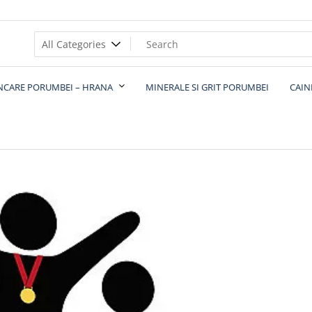
ana
se
CARE PORUMBEI – HRANA
MINERALE SI GRIT PORUMBEI
CAIN
te