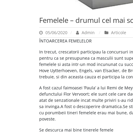
Femelele – drumul cel mai sc
05/06/2020
Admin
Articole
ÎNTOARCEREA FEMELELOR
In trecut, crescatorii participau la concursuri i
pentru ca se presupunea ca masculii sunt superio
femelele si asta intr-un mod incununat cu succ
Hove Uytterhoeven, Engels, van Elsacker, de Bru
trebuie, si din aceasta cauza ei participa la co
A fost cazul faimoasei ‘Paula’ a lui Remi de Mey
defunctului Flor Vervoort; ele sunt cele care
atat de senzationale incat multe priviri s-au ri
sa invinga.A fost o descoperire dramatica.Se st
cu porumbeii tineri femelele erau mai bune, da
poveste.
Se descurca mai bine tinerele femele