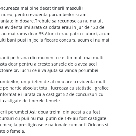
oncureaza mai bine decat tinerii masculi?
zic eu, pentru evidenta porumbeilor si am
ranjate in dosare.Trebuie sa recunosc ca nu ma uit
cea evidenta imi arata ca odata erau in jur de 120 de
zi au mai rams doar 35.Atunci erau patru cluburi, acum
ti bani pusi in joc la fiecare concurs, acum ei nu mai
banii pe hrana din moment ce ei tin mult mai multi
asta doar pentru a creste sansele de a avea acel
ectoarelor, lucru ce ii va ajuta sa vanda porumbei.
rumbeilor; un prieten de-al meu are o evidenta mult
pe hartie absolut totul, lucreaza cu statistici, grafice
nformatie ii arata ca a castigat 52 de concursuri cu
st castigate de tinerele femele.
erii porumbei Asi; doua treimi din acestia au fost
cursuri cu puii nu mai putin de 149 au fost castigate
a mea; la prestigioasele nationale cum ar fi Orleans si
ste o femela.