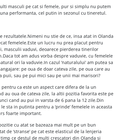
lti masculi pe cat si femele, pur si simplu nu putem
una performanta, cel putin in sezonul cu tineretul.
te rezultatele.Nimeni nu stie de ce, insa atat in Olanda
decat femelele.Este un lucru nu prea placut pentru
i, masculii vaduvi, deoarece pierderea tinerilor
on.Daca tot am adus vorba despre vaduvie, cu femelele
a natural ori la vaduvie.In cazul ‘naturalului’ am putea sa
angajare: pe oua de doar cateva zile, pe oua care au
a puii, sau pe pui mici sau pe unii mai marisori?
, pentru ca este un aspect care difera de la un
au oua de cateva zile, la altii pozitia favorita este pe
nci cand au pui in varsta de 6 pana la 12 zile.Din
e le sta in putinta pentru a ‘prinde’ femelele in aceasta
urs foarte important.
pozitie cu atat se bazeaza mai mult pe un bun
at de ‘stranse’ pe cat este elasticul de la lenjeria
n timp ce destul de multi crescatori din Olanda si