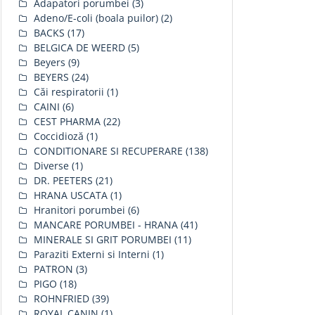
Adapatori porumbei
(3)
Adeno/E-coli (boala puilor)
(2)
BACKS
(17)
BELGICA DE WEERD
(5)
Beyers
(9)
BEYERS
(24)
Căi respiratorii
(1)
CAINI
(6)
CEST PHARMA
(22)
Coccidioză
(1)
CONDITIONARE SI RECUPERARE
(138)
Diverse
(1)
DR. PEETERS
(21)
HRANA USCATA
(1)
Hranitori porumbei
(6)
MANCARE PORUMBEI - HRANA
(41)
MINERALE SI GRIT PORUMBEI
(11)
Paraziti Externi si Interni
(1)
PATRON
(3)
PIGO
(18)
ROHNFRIED
(39)
ROYAL CANIN
(1)