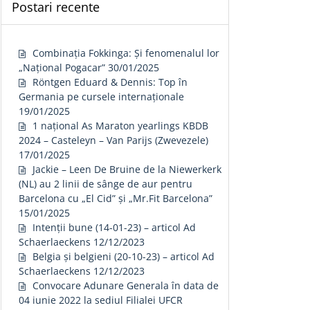
Postari recente
Combinația Fokkinga: Și fenomenalul lor
„Național Pogacar”
30/01/2025
Röntgen Eduard & Dennis: Top în
Germania pe cursele internaționale
19/01/2025
1 național As Maraton yearlings KBDB
2024 – Casteleyn – Van Parijs (Zwevezele)
17/01/2025
Jackie – Leen De Bruine de la Niewerkerk
(NL) au 2 linii de sânge de aur pentru
Barcelona cu „El Cid” și „Mr.Fit Barcelona”
15/01/2025
Intenții bune (14-01-23) – articol Ad
Schaerlaeckens
12/12/2023
Belgia și belgieni (20-10-23) – articol Ad
Schaerlaeckens
12/12/2023
Convocare Adunare Generala în data de
04 iunie 2022 la sediul Filialei UFCR