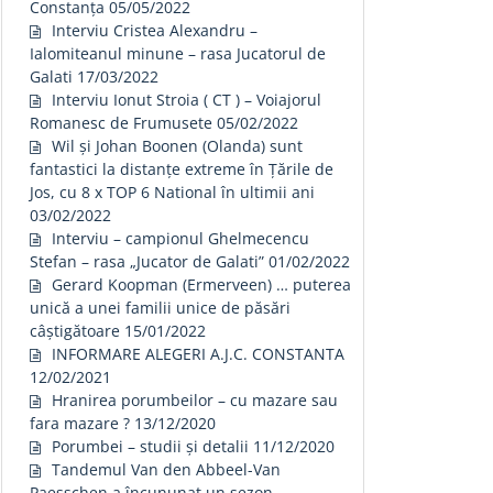
Constanța
05/05/2022
Interviu Cristea Alexandru –
Ialomiteanul minune – rasa Jucatorul de
Galati
17/03/2022
Interviu Ionut Stroia ( CT ) – Voiajorul
Romanesc de Frumusete
05/02/2022
Wil și Johan Boonen (Olanda) sunt
fantastici la distanțe extreme în Țările de
Jos, cu 8 x TOP 6 National în ultimii ani
03/02/2022
Interviu – campionul Ghelmecencu
Stefan – rasa „Jucator de Galati”
01/02/2022
Gerard Koopman (Ermerveen) … puterea
unică a unei familii unice de păsări
câștigătoare
15/01/2022
INFORMARE ALEGERI A.J.C. CONSTANTA
12/02/2021
Hranirea porumbeilor – cu mazare sau
fara mazare ?
13/12/2020
Porumbei – studii și detalii
11/12/2020
Tandemul Van den Abbeel-Van
Paesschen a încununat un sezon