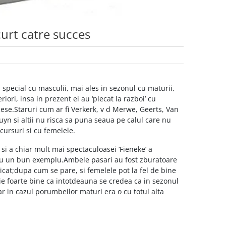
urt catre succes
n special cu masculii, mai ales in sezonul cu maturii,
ri, insa in prezent ei au ‘plecat la razboi’ cu
ese.Staruri cum ar fi Verkerk, v d Merwe, Geerts, Van
yn si altii nu risca sa puna seaua pe calul care nu
ncursuri si cu femelele.
 si a chiar mult mai spectaculoasei ‘Fieneke’ a
 dau un bun exemplu.Ambele pasari au fost zburatoare
dicat;dupa cum se pare, si femelele pot la fel de bine
ie foarte bine ca intotdeauna se credea ca in sezonul
r in cazul porumbeilor maturi era o cu totul alta