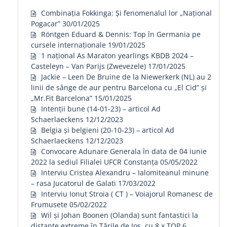
Combinația Fokkinga: Și fenomenalul lor „Național
Pogacar”
30/01/2025
Röntgen Eduard & Dennis: Top în Germania pe
cursele internaționale
19/01/2025
1 național As Maraton yearlings KBDB 2024 –
Casteleyn – Van Parijs (Zwevezele)
17/01/2025
Jackie – Leen De Bruine de la Niewerkerk (NL) au 2
linii de sânge de aur pentru Barcelona cu „El Cid” și
„Mr.Fit Barcelona”
15/01/2025
Intenții bune (14-01-23) – articol Ad
Schaerlaeckens
12/12/2023
Belgia și belgieni (20-10-23) – articol Ad
Schaerlaeckens
12/12/2023
Convocare Adunare Generala în data de 04 iunie
2022 la sediul Filialei UFCR Constanța
05/05/2022
Interviu Cristea Alexandru – Ialomiteanul minune
– rasa Jucatorul de Galati
17/03/2022
Interviu Ionut Stroia ( CT ) – Voiajorul Romanesc de
Frumusete
05/02/2022
Wil și Johan Boonen (Olanda) sunt fantastici la
distanțe extreme în Țările de Jos, cu 8 x TOP 6