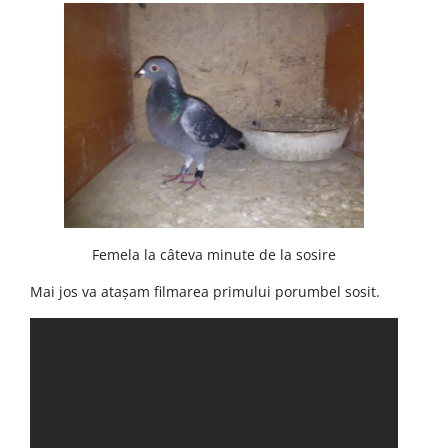
Femela la câteva minute de la sosire
Mai jos va atașam filmarea primului porumbel sosit.