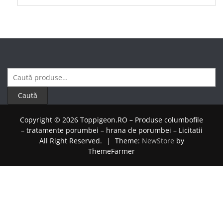
Caută
după:
Caută
Copyright © 2026 Toppigeon.RO – Produse columbofile
– tratamente porumbei – hrana de porumbei – Licitatii
All Right Reserved.
|
Theme:
NewStore
by
ThemeFarmer