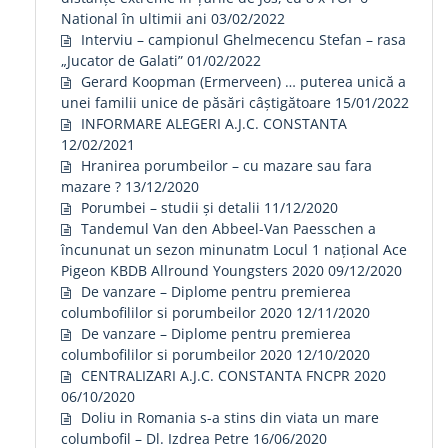
National în ultimii ani
03/02/2022
Interviu – campionul Ghelmecencu Stefan – rasa
„Jucator de Galati”
01/02/2022
Gerard Koopman (Ermerveen) … puterea unică a
unei familii unice de păsări câștigătoare
15/01/2022
INFORMARE ALEGERI A.J.C. CONSTANTA
12/02/2021
Hranirea porumbeilor – cu mazare sau fara
mazare ?
13/12/2020
Porumbei – studii și detalii
11/12/2020
Tandemul Van den Abbeel-Van Paesschen a
încununat un sezon minunatm Locul 1 național Ace
Pigeon KBDB Allround Youngsters 2020
09/12/2020
De vanzare – Diplome pentru premierea
columbofililor si porumbeilor 2020
12/11/2020
De vanzare – Diplome pentru premierea
columbofililor si porumbeilor 2020
12/10/2020
CENTRALIZARI A.J.C. CONSTANTA FNCPR 2020
06/10/2020
Doliu in Romania s-a stins din viata un mare
columbofil – Dl. Izdrea Petre
16/06/2020