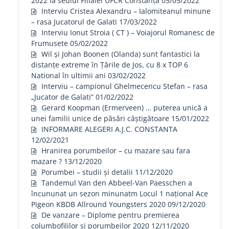
2022 la sediul Filialei UFCR Constanța
05/05/2022
Interviu Cristea Alexandru – Ialomiteanul minune
– rasa Jucatorul de Galati
17/03/2022
Interviu Ionut Stroia ( CT ) – Voiajorul Romanesc de
Frumusete
05/02/2022
Wil și Johan Boonen (Olanda) sunt fantastici la
distanțe extreme în Țările de Jos, cu 8 x TOP 6
National în ultimii ani
03/02/2022
Interviu – campionul Ghelmecencu Stefan – rasa
„Jucator de Galati”
01/02/2022
Gerard Koopman (Ermerveen) … puterea unică a
unei familii unice de păsări câștigătoare
15/01/2022
INFORMARE ALEGERI A.J.C. CONSTANTA
12/02/2021
Hranirea porumbeilor – cu mazare sau fara
mazare ?
13/12/2020
Porumbei – studii și detalii
11/12/2020
Tandemul Van den Abbeel-Van Paesschen a
încununat un sezon minunatm Locul 1 național Ace
Pigeon KBDB Allround Youngsters 2020
09/12/2020
De vanzare – Diplome pentru premierea
columbofililor si porumbeilor 2020
12/11/2020