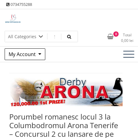
Skip
0734755288
to
content
Produse columbofile – tratamente porumbei – hrana porumbei –
Toppigeon.RO – Produse
0
Total
Licitatii – Vanzare pret fix
0,00
lei
columbofile – tratamente
My Account
porumbei – hrana de
porumbei – Licitatii
Porumbel romanesc locul 3 la
Columbodromul Arona Tenerife
– Concursul 2 cu lansare de pe