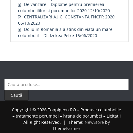
De vanzare – Diplome pentru premierea
columbofililor si porumbeilor 2020
12/10/2020
CENTRALIZARI A.J.C. CONSTANTA FNCPR 2020
06/10/2020
Doliu in Romania s-a stins din viata un mare
columbofil – Dl. Izdrea Petre
16/06/2020
Caută
după:
Caută
Copyright © 2026 Toppigeon.RO – Produse columbofile
– tratamente porumbei – hrana de porumbei – Licitatii
All Right Reserved.
|
Theme:
NewStore
by
ThemeFarmer