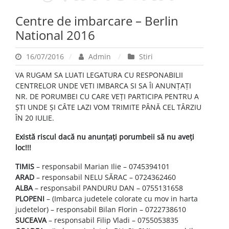
Centre de imbarcare – Berlin
National 2016
16/07/2016
Admin
Stiri
VA RUGAM SA LUATI LEGATURA CU RESPONABILII
CENTRELOR UNDE VETI IMBARCA SI SA ÎI ANUNŢAŢI
NR. DE PORUMBEI CU CARE VEŢI PARTICIPA PENTRU A
ŞTI UNDE ŞI CÂTE LAZI VOM TRIMITE PÂNĂ CEL TÂRZIU
ÎN 20 IULIE.
Există riscul dacă nu anunţaţi porumbeii să nu aveţi
loc!!!
TIMIS
– responsabil Marian Ilie – 0745394101
ARAD
– responsabil NELU SĂRAC – 0724362460
ALBA
– responsabil PANDURU DAN – 0755131658
PLOPENI
– (Imbarca judetele colorate cu mov in harta
judetelor) – responsabil Bilan Florin – 0722738610
SUCEAVA
– responsabil Filip Vladi – 0755053835