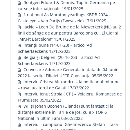
Röntgen Eduard & Dennis: Top în Germania pe
cursele internaționale
19/01/2025
1 național As Maraton yearlings KBDB 2024 –
Casteleyn – Van Parijs (Zwevezele)
17/01/2025
Jackie – Leen De Bruine de la Niewerkerk (NL) au 2
linii de sânge de aur pentru Barcelona cu „El Cid” și
„Mr.Fit Barcelona”
15/01/2025
Intenții bune (14-01-23) – articol Ad
Schaerlaeckens
12/12/2023
Belgia și belgieni (20-10-23) – articol Ad
Schaerlaeckens
12/12/2023
Convocare Adunare Generala în data de 04 iunie
2022 la sediul Filialei UFCR Constanța
05/05/2022
Interviu Cristea Alexandru – Ialomiteanul minune
– rasa Jucatorul de Galati
17/03/2022
Interviu Ionut Stroia ( CT ) – Voiajorul Romanesc de
Frumusete
05/02/2022
Wil și Johan Boonen (Olanda) sunt fantastici la
distanțe extreme în Țările de Jos, cu 8 x TOP 6
National în ultimii ani
03/02/2022
Interviu – campionul Ghelmecencu Stefan – rasa