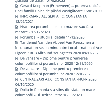
„Jucator de Galati”
01/02/2022
Gerard Koopman (Ermerveen) … puterea unică a
unei familii unice de păsări câștigătoare
15/01/2022
INFORMARE ALEGERI A.J.C. CONSTANTA
12/02/2021
Hranirea porumbeilor – cu mazare sau fara
mazare ?
13/12/2020
Porumbei – studii și detalii
11/12/2020
Tandemul Van den Abbeel-Van Paesschen a
încununat un sezon minunatm Locul 1 național Ace
Pigeon KBDB Allround Youngsters 2020
09/12/2020
De vanzare – Diplome pentru premierea
columbofililor si porumbeilor 2020
12/11/2020
De vanzare – Diplome pentru premierea
columbofililor si porumbeilor 2020
12/10/2020
CENTRALIZARI A.J.C. CONSTANTA FNCPR 2020
06/10/2020
Doliu in Romania s-a stins din viata un mare
columbofil – Dl. Izdrea Petre
16/06/2020