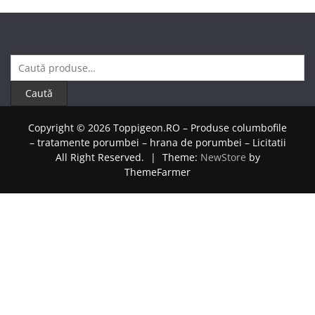
Caută
după:
Caută
Copyright © 2026 Toppigeon.RO – Produse columbofile
– tratamente porumbei – hrana de porumbei – Licitatii
All Right Reserved.
|
Theme:
NewStore
by
ThemeFarmer