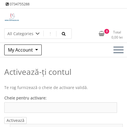
Skip
0734755288
to
content
Produse columbofile – tratamente porumbei – hrana porumbei –
Toppigeon.RO – Produse
0
Total
Licitatii – Vanzare pret fix
0,00
lei
columbofile – tratamente
My Account
porumbei – hrana de
porumbei – Licitatii
Activează-ți contul
Te rog furnizează o cheie de activare validă.
Cheie pentru activare: