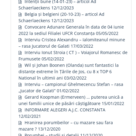
Intenții bune (14-01-23) – articol Ad
Schaerlaeckens
12/12/2023
Belgia și belgieni (20-10-23) – articol Ad
Schaerlaeckens
12/12/2023
Convocare Adunare Generala în data de 04 iunie
2022 la sediul Filialei UFCR Constanța
05/05/2022
Interviu Cristea Alexandru – Ialomiteanul minune
– rasa Jucatorul de Galati
17/03/2022
Interviu Ionut Stroia ( CT ) – Voiajorul Romanesc de
Frumusete
05/02/2022
Wil și Johan Boonen (Olanda) sunt fantastici la
distanțe extreme în Țările de Jos, cu 8 x TOP 6
National în ultimii ani
03/02/2022
Interviu – campionul Ghelmecencu Stefan – rasa
„Jucator de Galati”
01/02/2022
Gerard Koopman (Ermerveen) … puterea unică a
unei familii unice de păsări câștigătoare
15/01/2022
INFORMARE ALEGERI A.J.C. CONSTANTA
12/02/2021
Hranirea porumbeilor – cu mazare sau fara
mazare ?
13/12/2020
Porumbei – studii și detalii
11/12/2020